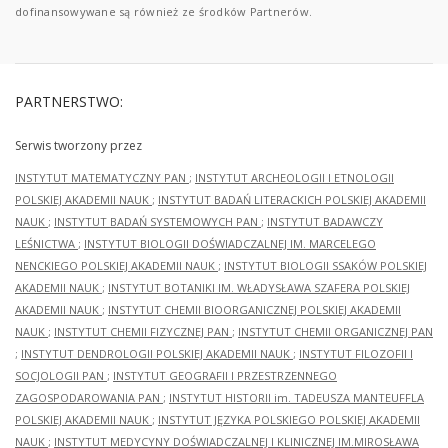
dofinansowywane są również ze środków Partnerów.
PARTNERSTWO:
Serwis tworzony przez
INSTYTUT MATEMATYCZNY PAN
;
INSTYTUT ARCHEOLOGII I ETNOLOGII
POLSKIEJ AKADEMII NAUK
;
INSTYTUT BADAŃ LITERACKICH POLSKIEJ AKADEMII
NAUK
;
INSTYTUT BADAŃ SYSTEMOWYCH PAN
;
INSTYTUT BADAWCZY
LEŚNICTWA
;
INSTYTUT BIOLOGII DOŚWIADCZALNEJ IM. MARCELEGO
NENCKIEGO POLSKIEJ AKADEMII NAUK
;
INSTYTUT BIOLOGII SSAKÓW POLSKIEJ
AKADEMII NAUK
;
INSTYTUT BOTANIKI IM. WŁADYSŁAWA SZAFERA POLSKIEJ
AKADEMII NAUK
;
INSTYTUT CHEMII BIOORGANICZNEJ POLSKIEJ AKADEMII
NAUK
;
INSTYTUT CHEMII FIZYCZNEJ PAN
;
INSTYTUT CHEMII ORGANICZNEJ PAN
;
INSTYTUT DENDROLOGII POLSKIEJ AKADEMII NAUK
;
INSTYTUT FILOZOFII I
SOCJOLOGII PAN
;
INSTYTUT GEOGRAFII I PRZESTRZENNEGO
ZAGOSPODAROWANIA PAN
;
INSTYTUT HISTORII im. TADEUSZA MANTEUFFLA
POLSKIEJ AKADEMII NAUK
;
INSTYTUT JĘZYKA POLSKIEGO POLSKIEJ AKADEMII
NAUK
;
INSTYTUT MEDYCYNY DOŚWIADCZALNEJ I KLINICZNEJ IM.MIROSŁAWA