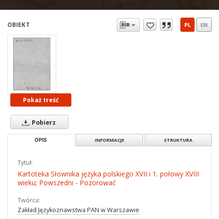
OBIEKT
PL
EN
Pokaż treść
Pobierz
OPIS
INFORMACJE
STRUKTURA
Tytuł:
Kartoteka Słownika języka polskiego XVII i 1. połowy XVIII
wieku; Powszedni - Pozorować
Twórca:
Zakład Językoznawstwa PAN w Warszawie