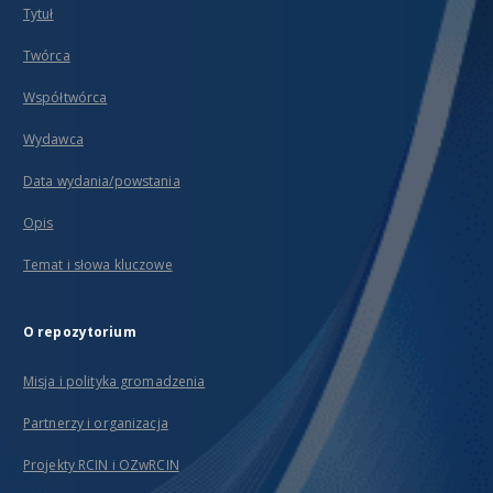
Tytuł
Twórca
Współtwórca
Wydawca
Data wydania/powstania
Opis
Temat i słowa kluczowe
O repozytorium
Misja i polityka gromadzenia
Partnerzy i organizacja
Projekty RCIN i OZwRCIN