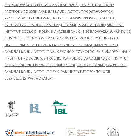
MOSSAKOWSKIEGO POLSKIEJ AKADEMII NAUK
;
INSTYTUT OCHRONY
PRZYRODY POLSKIEJ AKADEMII NAUK
;
INSTYTUT PODSTAWOWYCH
PROBLEMÓW TECHNIKI PAN
;
INSTYTUT SLAWISTYKI PAN
;
INSTYTUT
SYSTEMATYKI I EWOLUCJI ZWIERZĄT POLSKIEJ AKADEMII NAUK
;
MUZEUM I
INSTYTUT ZOOLOGII POLSKIEJ AKADEMII NAUK
;
SIEĆ BADAWCZA ŁUKASIEWICZ
- INSTYTUT TECHNOLOGII MATERIAŁÓW ELEKTRONICZNYCH
;
INSTYTUT
HISTORII NAUKI IM. LUDWIKA I ALEKSANDRA BIRKENMAJERÓW POLSKIEJ
AKADEMII NAUK
;
INSTYTUT NAUK EKONOMICZNYCH POLSKIEJ AKADEMII NAUK
;
INSTYTUT ROZWOJU WSI I ROLNICTWA POLSKIEJ AKADEMII NAUK
;
INSTYTUT
BIOCYBERNETYKI I INŻYNIERII BIOMEDYCZNEJ IM. MACIEJA NAŁĘCZA POLSKIEJ
AKADEMII NAUK
;
INSTYTUT FIZYKI PAN
;
INSTYTUT TECHNOLOGII
BEZPIECZEŃSTWA „MORATEX”
;