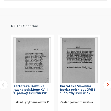
OBIEKTY
podobne
Kartoteka Słownika
Kartoteka Słownika
Ka
języka polskiego XVII i
języka polskiego XVII i
jęz
1. połowy XVIII wieku;
1. połowy XVIII wieku;
1. 
Z6
Z5
Z4
Zakład Językoznawstwa PAN w Warszawie
Zakład Językoznawstwa PAN w Wars
Za