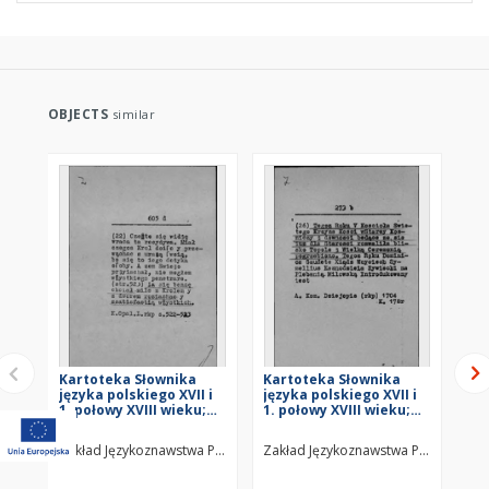
OBJECTS
similar
Kartoteka Słownika
Kartoteka Słownika
Ka
języka polskiego XVII i
języka polskiego XVII i
jęz
1. połowy XVIII wieku;
1. połowy XVIII wieku;
1. 
Z6
Z5
Z4
Zakład Językoznawstwa PAN w Warszawie
Zakład Językoznawstwa PAN w Wars
Za