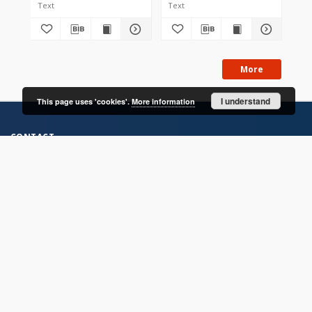
Text
Text
Tex
More
I understand
This page uses 'cookies'.
More information
CONTACT
Address
Contact Information:
Consortium of Scientific Libraries
Database Administrator
E-Mail:
rcin.org.pl@gmail.com