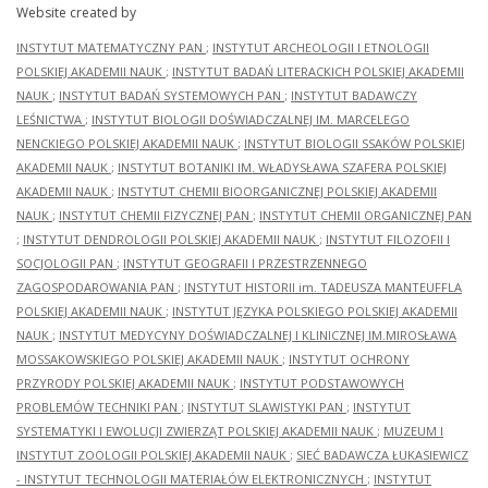
Website created by
INSTYTUT MATEMATYCZNY PAN
;
INSTYTUT ARCHEOLOGII I ETNOLOGII
POLSKIEJ AKADEMII NAUK
;
INSTYTUT BADAŃ LITERACKICH POLSKIEJ AKADEMII
NAUK
;
INSTYTUT BADAŃ SYSTEMOWYCH PAN
;
INSTYTUT BADAWCZY
LEŚNICTWA
;
INSTYTUT BIOLOGII DOŚWIADCZALNEJ IM. MARCELEGO
NENCKIEGO POLSKIEJ AKADEMII NAUK
;
INSTYTUT BIOLOGII SSAKÓW POLSKIEJ
AKADEMII NAUK
;
INSTYTUT BOTANIKI IM. WŁADYSŁAWA SZAFERA POLSKIEJ
AKADEMII NAUK
;
INSTYTUT CHEMII BIOORGANICZNEJ POLSKIEJ AKADEMII
NAUK
;
INSTYTUT CHEMII FIZYCZNEJ PAN
;
INSTYTUT CHEMII ORGANICZNEJ PAN
;
INSTYTUT DENDROLOGII POLSKIEJ AKADEMII NAUK
;
INSTYTUT FILOZOFII I
SOCJOLOGII PAN
;
INSTYTUT GEOGRAFII I PRZESTRZENNEGO
ZAGOSPODAROWANIA PAN
;
INSTYTUT HISTORII im. TADEUSZA MANTEUFFLA
POLSKIEJ AKADEMII NAUK
;
INSTYTUT JĘZYKA POLSKIEGO POLSKIEJ AKADEMII
NAUK
;
INSTYTUT MEDYCYNY DOŚWIADCZALNEJ I KLINICZNEJ IM.MIROSŁAWA
MOSSAKOWSKIEGO POLSKIEJ AKADEMII NAUK
;
INSTYTUT OCHRONY
PRZYRODY POLSKIEJ AKADEMII NAUK
;
INSTYTUT PODSTAWOWYCH
PROBLEMÓW TECHNIKI PAN
;
INSTYTUT SLAWISTYKI PAN
;
INSTYTUT
SYSTEMATYKI I EWOLUCJI ZWIERZĄT POLSKIEJ AKADEMII NAUK
;
MUZEUM I
INSTYTUT ZOOLOGII POLSKIEJ AKADEMII NAUK
;
SIEĆ BADAWCZA ŁUKASIEWICZ
- INSTYTUT TECHNOLOGII MATERIAŁÓW ELEKTRONICZNYCH
;
INSTYTUT