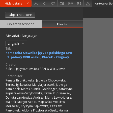
Hide details
Object structure
Object description
Files list
Metadata language
English
Title:
Kartoteka Słownika języka polskiego XVII
i 1. połowy XVIII wieku; Placek - Plugawy
Creator:
Zakład Językoznawstwa PAN w Warszawie
Contributor:
Renata Bronikowska, Jadwiga Chotkowska,
Teresa Iglikowska, Maryla Juraszek, Jadwiga
Kamionek, Marek Kunicki-Goldfinger, Katarzyna
Kupiszewska-Grzybowska, Paweł Kupiszewski,
Danuta Lankiewicz, Andrzej Maria Lewicki, Jerzy
Majdak, Małgorzata B. Majewska, Wiesław
Morawski, Krystyna Pajkowska, Czesław
Pankowski, Aldona Przyborska-Szulc, Halina