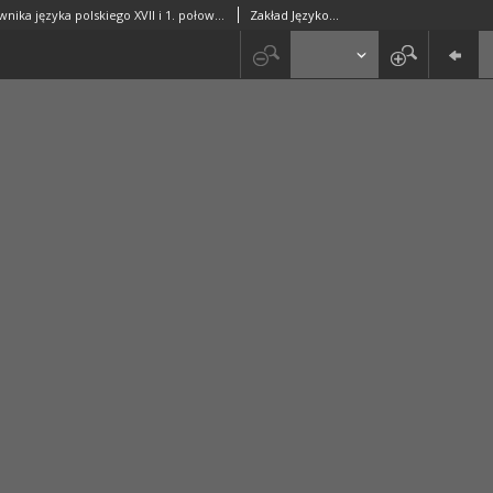
Kartoteka Słownika języka polskiego XVII i 1. połowy XVIII wieku; Placek - Plugawy
Zakład Językoznawstwa PAN w Warszawie