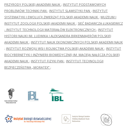
PRZYRODY POLSKIEJ AKADEMII NAUK
;
INSTYTUT PODSTAWOWYCH
PROBLEMÓW TECHNIKI PAN
;
INSTYTUT SLAWISTYKI PAN
;
INSTYTUT
SYSTEMATYKI I EWOLUCJI ZWIERZĄT POLSKIEJ AKADEMII NAUK
;
MUZEUM I
INSTYTUT ZOOLOGII POLSKIEJ AKADEMII NAUK
;
SIEĆ BADAWCZA ŁUKASIEWICZ
- INSTYTUT TECHNOLOGII MATERIAŁÓW ELEKTRONICZNYCH
;
INSTYTUT
HISTORII NAUKI IM. LUDWIKA I ALEKSANDRA BIRKENMAJERÓW POLSKIEJ
AKADEMII NAUK
;
INSTYTUT NAUK EKONOMICZNYCH POLSKIEJ AKADEMII NAUK
;
INSTYTUT ROZWOJU WSI I ROLNICTWA POLSKIEJ AKADEMII NAUK
;
INSTYTUT
BIOCYBERNETYKI I INŻYNIERII BIOMEDYCZNEJ IM. MACIEJA NAŁĘCZA POLSKIEJ
AKADEMII NAUK
;
INSTYTUT FIZYKI PAN
;
INSTYTUT TECHNOLOGII
BEZPIECZEŃSTWA „MORATEX”
;