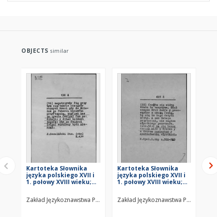
OBJECTS
similar
Kartoteka Słownika
Kartoteka Słownika
Ka
języka polskiego XVII i
języka polskiego XVII i
jęz
1. połowy XVIII wieku;
1. połowy XVIII wieku;
1. 
Nie4
Z6
Z5
Zakład Językoznawstwa PAN w Warszawie
Zakład Językoznawstwa PAN w Wars
Za