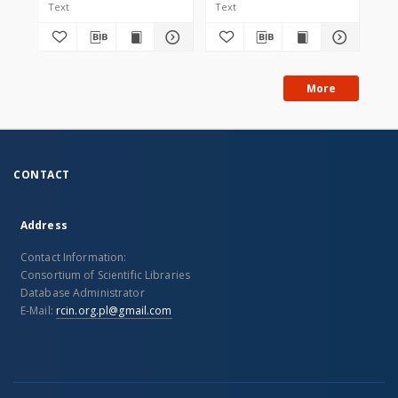
Text
Text
Tex
More
CONTACT
Address
Contact Information:
Consortium of Scientific Libraries
Database Administrator
E-Mail:
rcin.org.pl@gmail.com