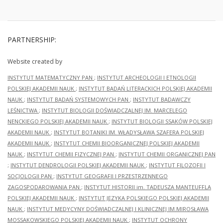
PARTNERSHIP:
Website created by
INSTYTUT MATEMATYCZNY PAN
;
INSTYTUT ARCHEOLOGII I ETNOLOGII
POLSKIEJ AKADEMII NAUK
;
INSTYTUT BADAŃ LITERACKICH POLSKIEJ AKADEMII
NAUK
;
INSTYTUT BADAŃ SYSTEMOWYCH PAN
;
INSTYTUT BADAWCZY
LEŚNICTWA
;
INSTYTUT BIOLOGII DOŚWIADCZALNEJ IM. MARCELEGO
NENCKIEGO POLSKIEJ AKADEMII NAUK
;
INSTYTUT BIOLOGII SSAKÓW POLSKIEJ
AKADEMII NAUK
;
INSTYTUT BOTANIKI IM. WŁADYSŁAWA SZAFERA POLSKIEJ
AKADEMII NAUK
;
INSTYTUT CHEMII BIOORGANICZNEJ POLSKIEJ AKADEMII
NAUK
;
INSTYTUT CHEMII FIZYCZNEJ PAN
;
INSTYTUT CHEMII ORGANICZNEJ PAN
;
INSTYTUT DENDROLOGII POLSKIEJ AKADEMII NAUK
;
INSTYTUT FILOZOFII I
SOCJOLOGII PAN
;
INSTYTUT GEOGRAFII I PRZESTRZENNEGO
ZAGOSPODAROWANIA PAN
;
INSTYTUT HISTORII im. TADEUSZA MANTEUFFLA
POLSKIEJ AKADEMII NAUK
;
INSTYTUT JĘZYKA POLSKIEGO POLSKIEJ AKADEMII
NAUK
;
INSTYTUT MEDYCYNY DOŚWIADCZALNEJ I KLINICZNEJ IM.MIROSŁAWA
MOSSAKOWSKIEGO POLSKIEJ AKADEMII NAUK
;
INSTYTUT OCHRONY