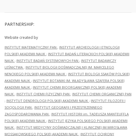
PARTNERSHIP:
Website created by
INSTYTUT MATEMATYCZNY PAN
;
INSTYTUT ARCHEOLOGII I ETNOLOGII
POLSKIEJ AKADEMII NAUK
;
INSTYTUT BADAŃ LITERACKICH POLSKIEJ AKADEMII
NAUK
;
INSTYTUT BADAŃ SYSTEMOWYCH PAN
;
INSTYTUT BADAWCZY
LEŚNICTWA
;
INSTYTUT BIOLOGII DOŚWIADCZALNEJ IM. MARCELEGO
NENCKIEGO POLSKIEJ AKADEMII NAUK
;
INSTYTUT BIOLOGII SSAKÓW POLSKIEJ
AKADEMII NAUK
;
INSTYTUT BOTANIKI IM. WŁADYSŁAWA SZAFERA POLSKIEJ
AKADEMII NAUK
;
INSTYTUT CHEMII BIOORGANICZNEJ POLSKIEJ AKADEMII
NAUK
;
INSTYTUT CHEMII FIZYCZNEJ PAN
;
INSTYTUT CHEMII ORGANICZNEJ PAN
;
INSTYTUT DENDROLOGII POLSKIEJ AKADEMII NAUK
;
INSTYTUT FILOZOFII I
SOCJOLOGII PAN
;
INSTYTUT GEOGRAFII I PRZESTRZENNEGO
ZAGOSPODAROWANIA PAN
;
INSTYTUT HISTORII im. TADEUSZA MANTEUFFLA
POLSKIEJ AKADEMII NAUK
;
INSTYTUT JĘZYKA POLSKIEGO POLSKIEJ AKADEMII
NAUK
;
INSTYTUT MEDYCYNY DOŚWIADCZALNEJ I KLINICZNEJ IM.MIROSŁAWA
MOSSAKOWSKIEGO POLSKIEJ AKADEMII NAUK
;
INSTYTUT OCHRONY