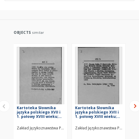
OBJECTS
similar
Kartoteka Słownika
Kartoteka Słownika
Ka
języka polskiego XVII i
języka polskiego XVII i
jęz
1. połowy XVIII wieku;
1. połowy XVIII wieku;
1. 
Z6
Z5
Z4
Zakład Językoznawstwa PAN w Warszawie
Zakład Językoznawstwa PAN w Wars
Za