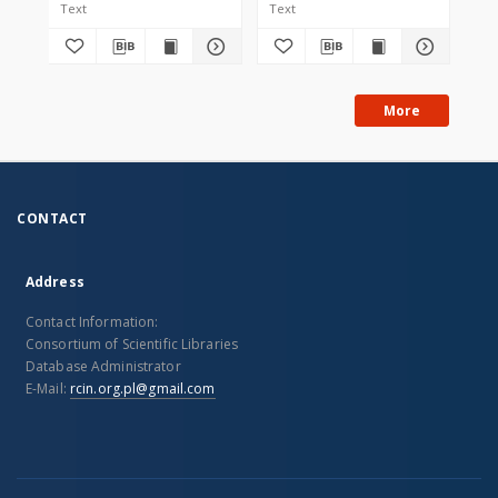
Text
Text
Tex
More
CONTACT
Address
Contact Information:
Consortium of Scientific Libraries
Database Administrator
E-Mail:
rcin.org.pl@gmail.com