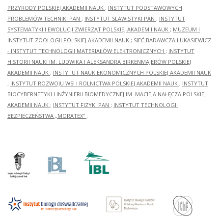
PRZYRODY POLSKIEJ AKADEMII NAUK
;
INSTYTUT PODSTAWOWYCH
PROBLEMÓW TECHNIKI PAN
;
INSTYTUT SLAWISTYKI PAN
;
INSTYTUT
SYSTEMATYKI I EWOLUCJI ZWIERZĄT POLSKIEJ AKADEMII NAUK
;
MUZEUM I
INSTYTUT ZOOLOGII POLSKIEJ AKADEMII NAUK
;
SIEĆ BADAWCZA ŁUKASIEWICZ
- INSTYTUT TECHNOLOGII MATERIAŁÓW ELEKTRONICZNYCH
;
INSTYTUT
HISTORII NAUKI IM. LUDWIKA I ALEKSANDRA BIRKENMAJERÓW POLSKIEJ
AKADEMII NAUK
;
INSTYTUT NAUK EKONOMICZNYCH POLSKIEJ AKADEMII NAUK
;
INSTYTUT ROZWOJU WSI I ROLNICTWA POLSKIEJ AKADEMII NAUK
;
INSTYTUT
BIOCYBERNETYKI I INŻYNIERII BIOMEDYCZNEJ IM. MACIEJA NAŁĘCZA POLSKIEJ
AKADEMII NAUK
;
INSTYTUT FIZYKI PAN
;
INSTYTUT TECHNOLOGII
BEZPIECZEŃSTWA „MORATEX”
;