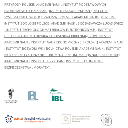
PRZYRODY POLSKIEJ AKADEMII NAUK
;
INSTYTUT PODSTAWOWYCH
PROBLEMÓW TECHNIKI PAN
;
INSTYTUT SLAWISTYKI PAN
;
INSTYTUT
SYSTEMATYKI I EWOLUCJI ZWIERZĄT POLSKIEJ AKADEMII NAUK
;
MUZEUM I
INSTYTUT ZOOLOGII POLSKIEJ AKADEMII NAUK
;
SIEĆ BADAWCZA ŁUKASIEWICZ
- INSTYTUT TECHNOLOGII MATERIAŁÓW ELEKTRONICZNYCH
;
INSTYTUT
HISTORII NAUKI IM. LUDWIKA I ALEKSANDRA BIRKENMAJERÓW POLSKIEJ
AKADEMII NAUK
;
INSTYTUT NAUK EKONOMICZNYCH POLSKIEJ AKADEMII NAUK
;
INSTYTUT ROZWOJU WSI I ROLNICTWA POLSKIEJ AKADEMII NAUK
;
INSTYTUT
BIOCYBERNETYKI I INŻYNIERII BIOMEDYCZNEJ IM. MACIEJA NAŁĘCZA POLSKIEJ
AKADEMII NAUK
;
INSTYTUT FIZYKI PAN
;
INSTYTUT TECHNOLOGII
BEZPIECZEŃSTWA „MORATEX”
;