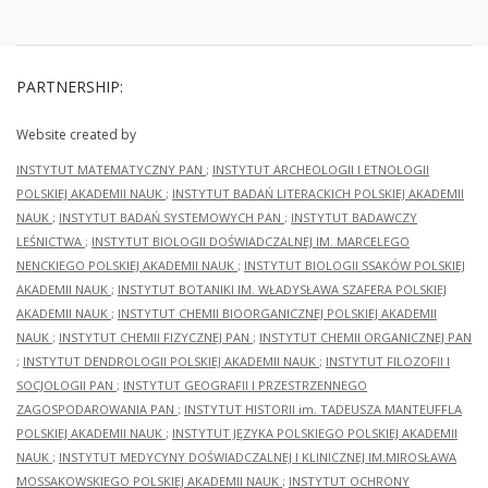
PARTNERSHIP:
Website created by
INSTYTUT MATEMATYCZNY PAN
;
INSTYTUT ARCHEOLOGII I ETNOLOGII
POLSKIEJ AKADEMII NAUK
;
INSTYTUT BADAŃ LITERACKICH POLSKIEJ AKADEMII
NAUK
;
INSTYTUT BADAŃ SYSTEMOWYCH PAN
;
INSTYTUT BADAWCZY
LEŚNICTWA
;
INSTYTUT BIOLOGII DOŚWIADCZALNEJ IM. MARCELEGO
NENCKIEGO POLSKIEJ AKADEMII NAUK
;
INSTYTUT BIOLOGII SSAKÓW POLSKIEJ
AKADEMII NAUK
;
INSTYTUT BOTANIKI IM. WŁADYSŁAWA SZAFERA POLSKIEJ
AKADEMII NAUK
;
INSTYTUT CHEMII BIOORGANICZNEJ POLSKIEJ AKADEMII
NAUK
;
INSTYTUT CHEMII FIZYCZNEJ PAN
;
INSTYTUT CHEMII ORGANICZNEJ PAN
;
INSTYTUT DENDROLOGII POLSKIEJ AKADEMII NAUK
;
INSTYTUT FILOZOFII I
SOCJOLOGII PAN
;
INSTYTUT GEOGRAFII I PRZESTRZENNEGO
ZAGOSPODAROWANIA PAN
;
INSTYTUT HISTORII im. TADEUSZA MANTEUFFLA
POLSKIEJ AKADEMII NAUK
;
INSTYTUT JĘZYKA POLSKIEGO POLSKIEJ AKADEMII
NAUK
;
INSTYTUT MEDYCYNY DOŚWIADCZALNEJ I KLINICZNEJ IM.MIROSŁAWA
MOSSAKOWSKIEGO POLSKIEJ AKADEMII NAUK
;
INSTYTUT OCHRONY