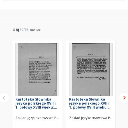
OBJECTS
similar
Kartoteka Słownika
Kartoteka Słownika
Ka
języka polskiego XVII i
języka polskiego XVII i
jęz
1. połowy XVIII wieku;
1. połowy XVIII wieku;
1. 
Z6
Z5
Z4
Zakład Językoznawstwa PAN w Warszawie
Zakład Językoznawstwa PAN w Wars
Za