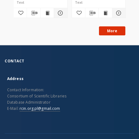
Text
Text
Tex
More
CONTACT
Address
Contact Information:
Consortium of Scientific Libraries
Database Administrator
E-Mail:
rcin.org.pl@gmail.com