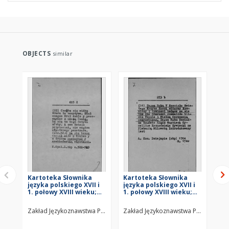
OBJECTS
similar
Kartoteka Słownika
Kartoteka Słownika
Ka
języka polskiego XVII i
języka polskiego XVII i
jęz
1. połowy XVIII wieku;
1. połowy XVIII wieku;
1. 
Z6
Z5
Z4
Zakład Językoznawstwa PAN w Warszawie
Zakład Językoznawstwa PAN w Wars
Za