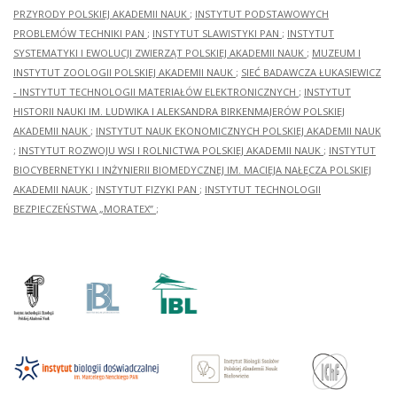
PRZYRODY POLSKIEJ AKADEMII NAUK
;
INSTYTUT PODSTAWOWYCH
PROBLEMÓW TECHNIKI PAN
;
INSTYTUT SLAWISTYKI PAN
;
INSTYTUT
SYSTEMATYKI I EWOLUCJI ZWIERZĄT POLSKIEJ AKADEMII NAUK
;
MUZEUM I
INSTYTUT ZOOLOGII POLSKIEJ AKADEMII NAUK
;
SIEĆ BADAWCZA ŁUKASIEWICZ
- INSTYTUT TECHNOLOGII MATERIAŁÓW ELEKTRONICZNYCH
;
INSTYTUT
HISTORII NAUKI IM. LUDWIKA I ALEKSANDRA BIRKENMAJERÓW POLSKIEJ
AKADEMII NAUK
;
INSTYTUT NAUK EKONOMICZNYCH POLSKIEJ AKADEMII NAUK
;
INSTYTUT ROZWOJU WSI I ROLNICTWA POLSKIEJ AKADEMII NAUK
;
INSTYTUT
BIOCYBERNETYKI I INŻYNIERII BIOMEDYCZNEJ IM. MACIEJA NAŁĘCZA POLSKIEJ
AKADEMII NAUK
;
INSTYTUT FIZYKI PAN
;
INSTYTUT TECHNOLOGII
BEZPIECZEŃSTWA „MORATEX”
;