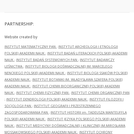
PARTNERSHIP:
Website created by
INSTYTUT MATEMATYCZNY PAN
;
INSTYTUT ARCHEOLOGII I ETNOLOGII
POLSKIEJ AKADEMII NAUK
;
INSTYTUT BADAŃ LITERACKICH POLSKIEJ AKADEMII
NAUK
;
INSTYTUT BADAŃ SYSTEMOWYCH PAN
;
INSTYTUT BADAWCZY
LEŚNICTWA
;
INSTYTUT BIOLOGII DOŚWIADCZALNEJ IM. MARCELEGO
NENCKIEGO POLSKIEJ AKADEMII NAUK
;
INSTYTUT BIOLOGII SSAKÓW POLSKIEJ
AKADEMII NAUK
;
INSTYTUT BOTANIKI IM. WŁADYSŁAWA SZAFERA POLSKIEJ
AKADEMII NAUK
;
INSTYTUT CHEMII BIOORGANICZNEJ POLSKIEJ AKADEMII
NAUK
;
INSTYTUT CHEMII FIZYCZNEJ PAN
;
INSTYTUT CHEMII ORGANICZNEJ PAN
;
INSTYTUT DENDROLOGII POLSKIEJ AKADEMII NAUK
;
INSTYTUT FILOZOFII I
SOCJOLOGII PAN
;
INSTYTUT GEOGRAFII I PRZESTRZENNEGO
ZAGOSPODAROWANIA PAN
;
INSTYTUT HISTORII im. TADEUSZA MANTEUFFLA
POLSKIEJ AKADEMII NAUK
;
INSTYTUT JĘZYKA POLSKIEGO POLSKIEJ AKADEMII
NAUK
;
INSTYTUT MEDYCYNY DOŚWIADCZALNEJ I KLINICZNEJ IM.MIROSŁAWA
MOSSAKOWSKIEGO POLSKIEJ AKADEMII NAUK
;
INSTYTUT OCHRONY