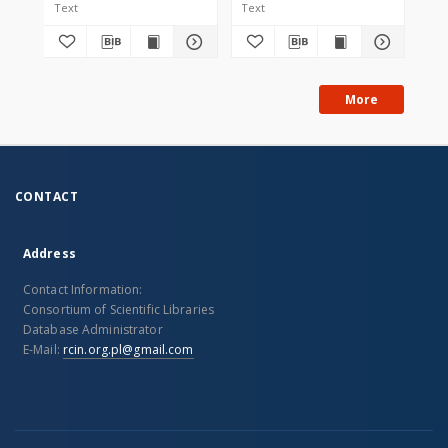
Text
Text
Tex
More
CONTACT
Address
Contact Information:
Consortium of Scientific Libraries
Database Administrator
E-Mail:
rcin.org.pl@gmail.com