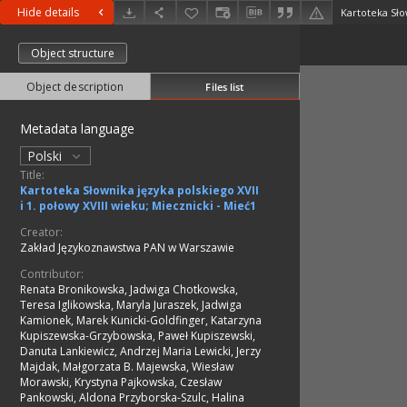
Hide details
Object structure
Object description
Files list
Metadata language
Polski
Title:
Kartoteka Słownika języka polskiego XVII
i 1. połowy XVIII wieku; Miecznicki - Mieć1
Creator:
Zakład Językoznawstwa PAN w Warszawie
Contributor:
Renata Bronikowska, Jadwiga Chotkowska,
Teresa Iglikowska, Maryla Juraszek, Jadwiga
Kamionek, Marek Kunicki-Goldfinger, Katarzyna
Kupiszewska-Grzybowska, Paweł Kupiszewski,
Danuta Lankiewicz, Andrzej Maria Lewicki, Jerzy
Majdak, Małgorzata B. Majewska, Wiesław
Morawski, Krystyna Pajkowska, Czesław
Pankowski, Aldona Przyborska-Szulc, Halina