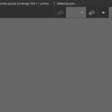
Kartoteka Słownika języka polskiego XVII i 1. połowy XVIII wieku; Miecznicki - Mieć1
Zakład Językoznawstwa PAN w Warszawie