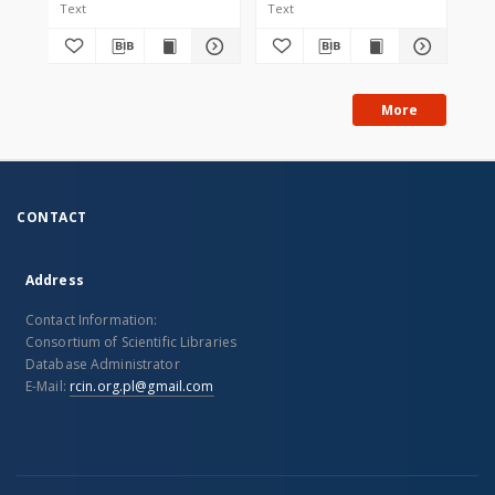
Text
Text
Tex
More
CONTACT
Address
Contact Information:
Consortium of Scientific Libraries
Database Administrator
E-Mail:
rcin.org.pl@gmail.com