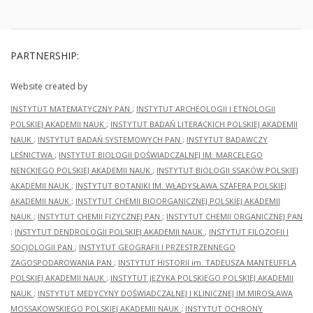
PARTNERSHIP:
Website created by
INSTYTUT MATEMATYCZNY PAN
;
INSTYTUT ARCHEOLOGII I ETNOLOGII
POLSKIEJ AKADEMII NAUK
;
INSTYTUT BADAŃ LITERACKICH POLSKIEJ AKADEMII
NAUK
;
INSTYTUT BADAŃ SYSTEMOWYCH PAN
;
INSTYTUT BADAWCZY
LEŚNICTWA
;
INSTYTUT BIOLOGII DOŚWIADCZALNEJ IM. MARCELEGO
NENCKIEGO POLSKIEJ AKADEMII NAUK
;
INSTYTUT BIOLOGII SSAKÓW POLSKIEJ
AKADEMII NAUK
;
INSTYTUT BOTANIKI IM. WŁADYSŁAWA SZAFERA POLSKIEJ
AKADEMII NAUK
;
INSTYTUT CHEMII BIOORGANICZNEJ POLSKIEJ AKADEMII
NAUK
;
INSTYTUT CHEMII FIZYCZNEJ PAN
;
INSTYTUT CHEMII ORGANICZNEJ PAN
;
INSTYTUT DENDROLOGII POLSKIEJ AKADEMII NAUK
;
INSTYTUT FILOZOFII I
SOCJOLOGII PAN
;
INSTYTUT GEOGRAFII I PRZESTRZENNEGO
ZAGOSPODAROWANIA PAN
;
INSTYTUT HISTORII im. TADEUSZA MANTEUFFLA
POLSKIEJ AKADEMII NAUK
;
INSTYTUT JĘZYKA POLSKIEGO POLSKIEJ AKADEMII
NAUK
;
INSTYTUT MEDYCYNY DOŚWIADCZALNEJ I KLINICZNEJ IM.MIROSŁAWA
MOSSAKOWSKIEGO POLSKIEJ AKADEMII NAUK
;
INSTYTUT OCHRONY