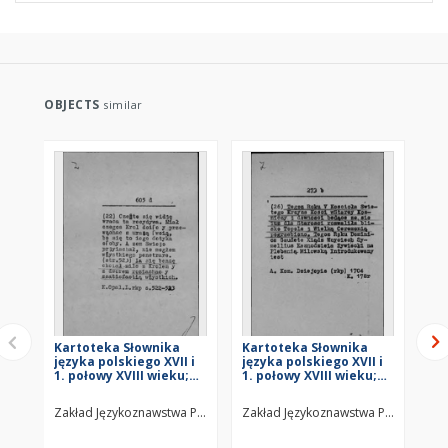
OBJECTS
similar
Kartoteka Słownika
Kartoteka Słownika
Ka
języka polskiego XVII i
języka polskiego XVII i
jęz
1. połowy XVIII wieku;
1. połowy XVIII wieku;
1. 
Z6
Z5
Z4
Zakład Językoznawstwa PAN w Warszawie
Zakład Językoznawstwa PAN w Wars
Za