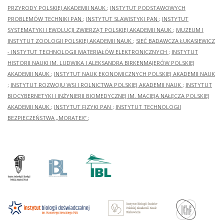
PRZYRODY POLSKIEJ AKADEMII NAUK
;
INSTYTUT PODSTAWOWYCH
PROBLEMÓW TECHNIKI PAN
;
INSTYTUT SLAWISTYKI PAN
;
INSTYTUT
SYSTEMATYKI I EWOLUCJI ZWIERZĄT POLSKIEJ AKADEMII NAUK
;
MUZEUM I
INSTYTUT ZOOLOGII POLSKIEJ AKADEMII NAUK
;
SIEĆ BADAWCZA ŁUKASIEWICZ
- INSTYTUT TECHNOLOGII MATERIAŁÓW ELEKTRONICZNYCH
;
INSTYTUT
HISTORII NAUKI IM. LUDWIKA I ALEKSANDRA BIRKENMAJERÓW POLSKIEJ
AKADEMII NAUK
;
INSTYTUT NAUK EKONOMICZNYCH POLSKIEJ AKADEMII NAUK
;
INSTYTUT ROZWOJU WSI I ROLNICTWA POLSKIEJ AKADEMII NAUK
;
INSTYTUT
BIOCYBERNETYKI I INŻYNIERII BIOMEDYCZNEJ IM. MACIEJA NAŁĘCZA POLSKIEJ
AKADEMII NAUK
;
INSTYTUT FIZYKI PAN
;
INSTYTUT TECHNOLOGII
BEZPIECZEŃSTWA „MORATEX”
;