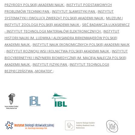
PRZYRODY POLSKIEJ AKADEMII NAUK
;
INSTYTUT PODSTAWOWYCH
PROBLEMÓW TECHNIKI PAN
;
INSTYTUT SLAWISTYKI PAN
;
INSTYTUT
SYSTEMATYKI I EWOLUCJI ZWIERZĄT POLSKIEJ AKADEMII NAUK
;
MUZEUM I
INSTYTUT ZOOLOGII POLSKIEJ AKADEMII NAUK
;
SIEĆ BADAWCZA ŁUKASIEWICZ
- INSTYTUT TECHNOLOGII MATERIAŁÓW ELEKTRONICZNYCH
;
INSTYTUT
HISTORII NAUKI IM. LUDWIKA I ALEKSANDRA BIRKENMAJERÓW POLSKIEJ
AKADEMII NAUK
;
INSTYTUT NAUK EKONOMICZNYCH POLSKIEJ AKADEMII NAUK
;
INSTYTUT ROZWOJU WSI I ROLNICTWA POLSKIEJ AKADEMII NAUK
;
INSTYTUT
BIOCYBERNETYKI I INŻYNIERII BIOMEDYCZNEJ IM. MACIEJA NAŁĘCZA POLSKIEJ
AKADEMII NAUK
;
INSTYTUT FIZYKI PAN
;
INSTYTUT TECHNOLOGII
BEZPIECZEŃSTWA „MORATEX”
;