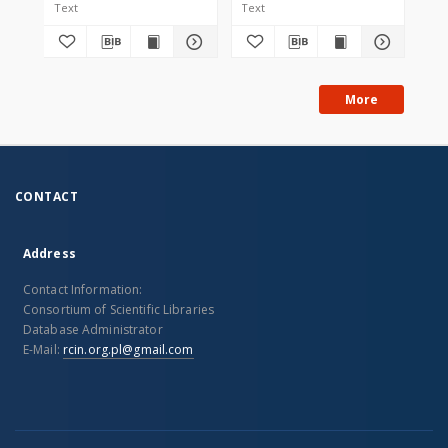
Text
Text
Tex
More
CONTACT
Address
Contact Information:
Consortium of Scientific Libraries
Database Administrator
E-Mail:
rcin.org.pl@gmail.com