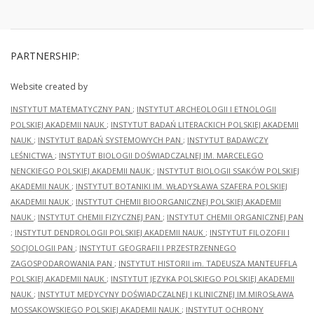
PARTNERSHIP:
Website created by
INSTYTUT MATEMATYCZNY PAN
;
INSTYTUT ARCHEOLOGII I ETNOLOGII
POLSKIEJ AKADEMII NAUK
;
INSTYTUT BADAŃ LITERACKICH POLSKIEJ AKADEMII
NAUK
;
INSTYTUT BADAŃ SYSTEMOWYCH PAN
;
INSTYTUT BADAWCZY
LEŚNICTWA
;
INSTYTUT BIOLOGII DOŚWIADCZALNEJ IM. MARCELEGO
NENCKIEGO POLSKIEJ AKADEMII NAUK
;
INSTYTUT BIOLOGII SSAKÓW POLSKIEJ
AKADEMII NAUK
;
INSTYTUT BOTANIKI IM. WŁADYSŁAWA SZAFERA POLSKIEJ
AKADEMII NAUK
;
INSTYTUT CHEMII BIOORGANICZNEJ POLSKIEJ AKADEMII
NAUK
;
INSTYTUT CHEMII FIZYCZNEJ PAN
;
INSTYTUT CHEMII ORGANICZNEJ PAN
;
INSTYTUT DENDROLOGII POLSKIEJ AKADEMII NAUK
;
INSTYTUT FILOZOFII I
SOCJOLOGII PAN
;
INSTYTUT GEOGRAFII I PRZESTRZENNEGO
ZAGOSPODAROWANIA PAN
;
INSTYTUT HISTORII im. TADEUSZA MANTEUFFLA
POLSKIEJ AKADEMII NAUK
;
INSTYTUT JĘZYKA POLSKIEGO POLSKIEJ AKADEMII
NAUK
;
INSTYTUT MEDYCYNY DOŚWIADCZALNEJ I KLINICZNEJ IM.MIROSŁAWA
MOSSAKOWSKIEGO POLSKIEJ AKADEMII NAUK
;
INSTYTUT OCHRONY