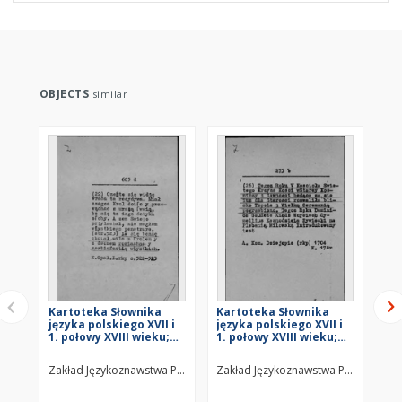
OBJECTS
similar
Kartoteka Słownika
Kartoteka Słownika
Ka
języka polskiego XVII i
języka polskiego XVII i
jęz
1. połowy XVIII wieku;
1. połowy XVIII wieku;
1. 
Z6
Z5
Z4
Zakład Językoznawstwa PAN w Warszawie
Zakład Językoznawstwa PAN w Wars
Za