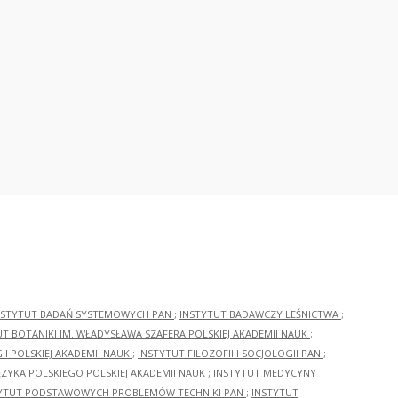
NSTYTUT BADAŃ SYSTEMOWYCH PAN
;
INSTYTUT BADAWCZY LEŚNICTWA
;
UT BOTANIKI IM. WŁADYSŁAWA SZAFERA POLSKIEJ AKADEMII NAUK
;
I POLSKIEJ AKADEMII NAUK
;
INSTYTUT FILOZOFII I SOCJOLOGII PAN
;
ĘZYKA POLSKIEGO POLSKIEJ AKADEMII NAUK
;
INSTYTUT MEDYCYNY
YTUT PODSTAWOWYCH PROBLEMÓW TECHNIKI PAN
;
INSTYTUT