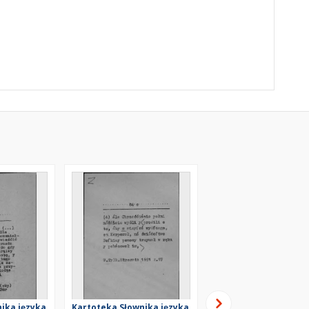
ika języka
Kartoteka Słownika języka
Kartoteka Słownika j