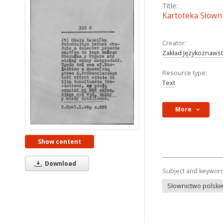
Title:
Kartoteka Słownik
Creator:
Zakład Językoznaws
Resource type:
Text
More
Show content
Download
Subject and keywor
Słownictwo polskie 