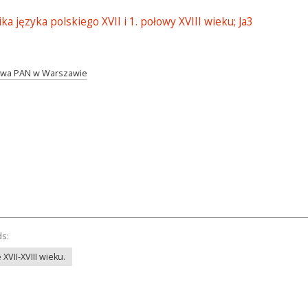
a języka polskiego XVII i 1. połowy XVIII wieku; Ja3
twa PAN w Warszawie
ds:
XVII-XVIII wieku.