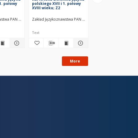
 1. połowy
polskiego XVII i 1. połowy
polskiego XVII i 1. po
XVIII wieku; Z2
XVIII wieku; Za3
wstwa PAN w Warszawie
Zakład Językoznawstwa PAN w Warszawie
Zakład Językoznawstwa
Text
Text
More