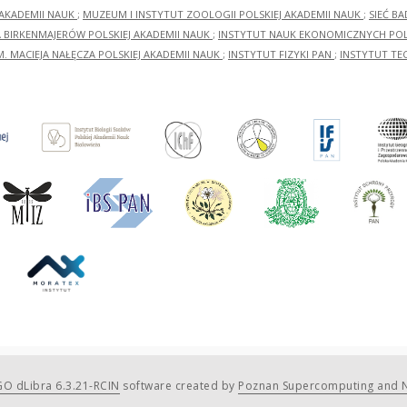
 AKADEMII NAUK
;
MUZEUM I INSTYTUT ZOOLOGII POLSKIEJ AKADEMII NAUK
;
SIEĆ B
RA BIRKENMAJERÓW POLSKIEJ AKADEMII NAUK
;
INSTYTUT NAUK EKONOMICZNYCH POLS
M. MACIEJA NAŁĘCZA POLSKIEJ AKADEMII NAUK
;
INSTYTUT FIZYKI PAN
;
INSTYTUT TE
O dLibra 6.3.21-RCIN
software created by
Poznan Supercomputing and N