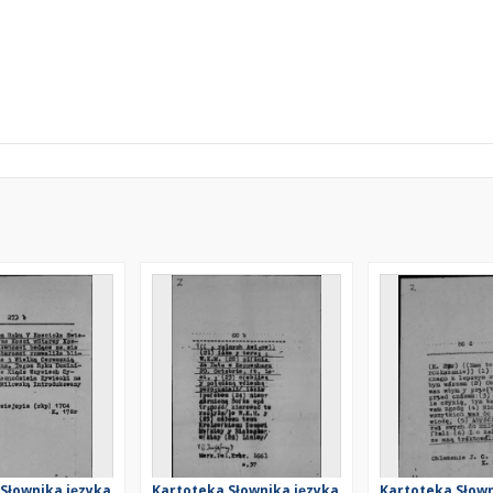
Słownika języka
Kartoteka Słownika języka
Kartoteka Słown