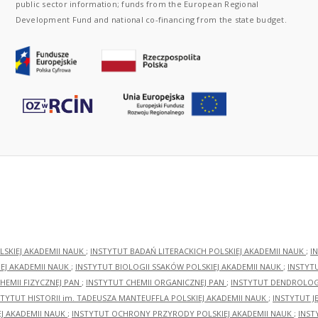
public sector information; funds from the European Regional
Development Fund and national co-financing from the state budget.
LSKIEJ AKADEMII NAUK
;
INSTYTUT BADAŃ LITERACKICH POLSKIEJ AKADEMII NAUK
;
I
EJ AKADEMII NAUK
;
INSTYTUT BIOLOGII SSAKÓW POLSKIEJ AKADEMII NAUK
;
INSTYT
HEMII FIZYCZNEJ PAN
;
INSTYTUT CHEMII ORGANICZNEJ PAN
;
INSTYTUT DENDROLOGI
STYTUT HISTORII im. TADEUSZA MANTEUFFLA POLSKIEJ AKADEMII NAUK
;
INSTYTUT J
EJ AKADEMII NAUK
;
INSTYTUT OCHRONY PRZYRODY POLSKIEJ AKADEMII NAUK
;
INST