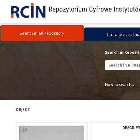
Search in all Repository
Literature and m
Search in Reposi
How to search...
OBJECT
DESCRIPT