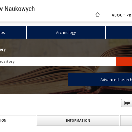
ABOUT PR
aps
Archeology
tory
Advanced searc
INFORMATION
ION