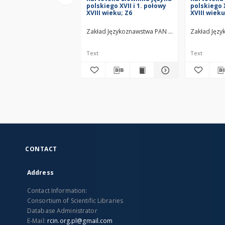
polskiego XVII i 1. połowy
polskiego X
XVIII wieku; Z6
XVIII wieku
Zakład Językoznawstwa PAN w Warszawie
Zakład Jęz
Text
Text
CONTACT
Address
Contact Information:
Consortium of Scientific Libraries
Database Administrator
E-Mail:
rcin.org.pl@gmail.com