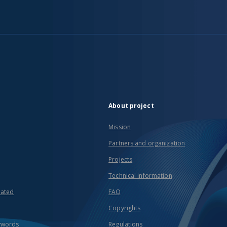
About project
Mission
Partners and organization
Projects
Technical information
eated
FAQ
Copyrights
ywords
Regulations