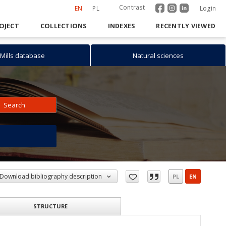
Contrast
EN
PL
Login
OJECT
COLLECTIONS
INDEXES
RECENTLY VIEWED
Mills database
Natural sciences
Search
h
Download bibliography description
PL
EN
STRUCTURE