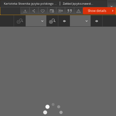
Kartoteka Słownika języka polskiego XVII i 1. połowy XVIII wieku; Gdy3 - Gdykolwiek
Zakład Językoznawstwa PAN w Warszawie
Show details