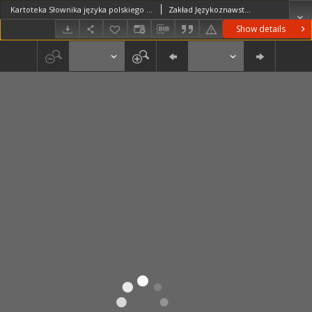
Kartoteka Słownika języka polskiego XVII i 1. połowy XVIII wieku; Duszek - Dwa1
Zakład Językoznawstwa PAN w Warszawie
Show details