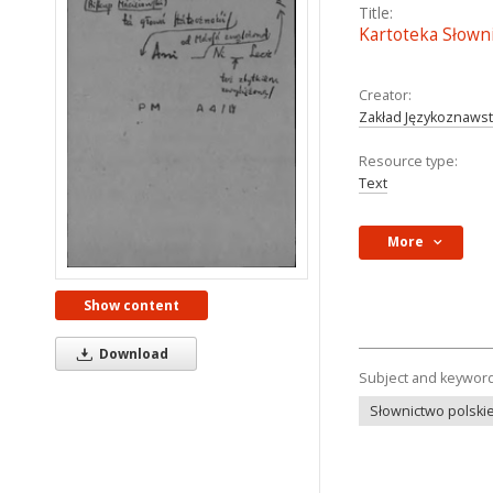
Title:
Kartoteka Słownik
Creator:
Zakład Językoznaws
Resource type:
Text
More
Show content
Download
Subject and keywor
Słownictwo polskie 