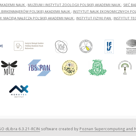
 AKADEMII NAUK
;
MUZEUM I INSTYTUT ZOOLOGII POLSKIEJ AKADEMII NAUK
;
SIEĆ B
RA BIRKENMAJERÓW POLSKIEJ AKADEMII NAUK
;
INSTYTUT NAUK EKONOMICZNYCH POLS
M. MACIEJA NAŁĘCZA POLSKIEJ AKADEMII NAUK
;
INSTYTUT FIZYKI PAN
;
INSTYTUT TE
O dLibra 6.3.21-RCIN
software created by
Poznan Supercomputing and N