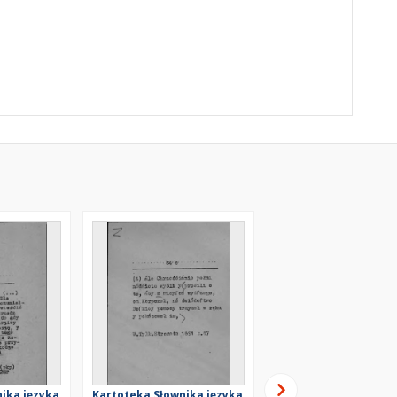
ika języka
Kartoteka Słownika języka
Kartoteka Słownika j