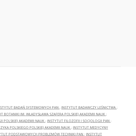
NSTYTUT BADAŃ SYSTEMOWYCH PAN
;
INSTYTUT BADAWCZY LEŚNICTWA
;
UT BOTANIKI IM. WŁADYSŁAWA SZAFERA POLSKIEJ AKADEMII NAUK
;
I POLSKIEJ AKADEMII NAUK
;
INSTYTUT FILOZOFII I SOCJOLOGII PAN
;
ĘZYKA POLSKIEGO POLSKIEJ AKADEMII NAUK
;
INSTYTUT MEDYCYNY
YTUT PODSTAWOWYCH PROBLEMÓW TECHNIKI PAN
;
INSTYTUT