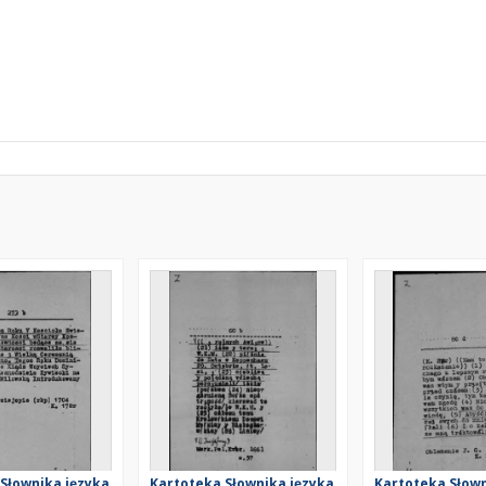
Słownika języka
Kartoteka Słownika języka
Kartoteka Słown