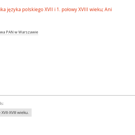
a języka polskiego XVII i 1. połowy XVIII wieku; Ani
twa PAN w Warszawie
ds:
XVII-XVIII wieku.