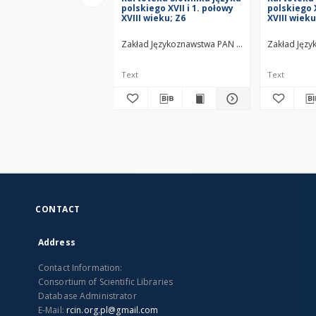
polskiego XVII i 1. połowy
polskiego X
XVIII wieku; Z6
XVIII wieku
Zakład Językoznawstwa PAN w Warszawie
Zakład Jęz
Text
Text
CONTACT
Address
Contact Information:
Consortium of Scientific Libraries
Database Administrator
E-Mail:
rcin.org.pl@gmail.com