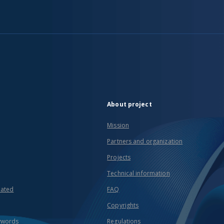
About project
Mission
Partners and organization
Projects
Technical information
eated
FAQ
Copyrights
ywords
Regulations