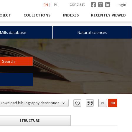
Contrast
EN
PL
Login
OJECT
COLLECTIONS
INDEXES
RECENTLY VIEWED
Mills database
Natural sciences
Search
h
Download bibliography description
PL
EN
STRUCTURE