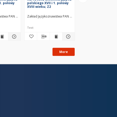
 1. połowy
polskiego XVII i 1. połowy
polskiego XVII i 1. po
XVIII wieku; Z2
XVIII wieku; Za3
wstwa PAN w Warszawie
Zakład Językoznawstwa PAN w Warszawie
Zakład Językoznawstwa
Text
Text
More