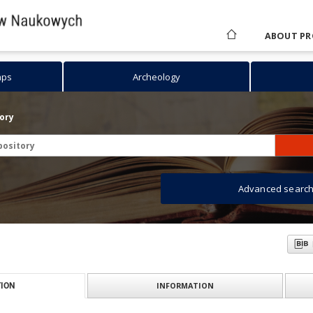
ABOUT PR
aps
Archeology
tory
Advanced searc
INFORMATION
ION