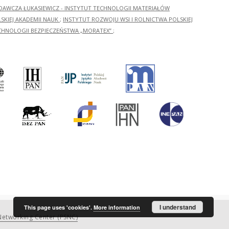
ADAWCZA ŁUKASIEWICZ - INSTYTUT TECHNOLOGII MATERIAŁÓW
KIEJ AKADEMII NAUK
;
INSTYTUT ROZWOJU WSI I ROLNICTWA POLSKIEJ
CHNOLOGII BEZPIECZEŃSTWA „MORATEX”
;
I understand
This page uses 'cookies'.
More information
etworking Center (PSNC)