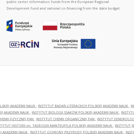
public sector information; funds from the European Regional
Development Fund and national co-financing from the state budget.
LSKIEJ AKADEMII NAUK
;
INSTYTUT BADAŃ LITERACKICH POLSKIEJ AKADEMII NAUK
;
I
EJ AKADEMII NAUK
;
INSTYTUT BIOLOGII SSAKÓW POLSKIEJ AKADEMII NAUK
;
INSTYT
HEMII FIZYCZNEJ PAN
;
INSTYTUT CHEMII ORGANICZNEJ PAN
;
INSTYTUT DENDROLOGI
STYTUT HISTORII im. TADEUSZA MANTEUFFLA POLSKIEJ AKADEMII NAUK
;
INSTYTUT J
EJ AKADEMII NAUK
;
INSTYTUT OCHRONY PRZYRODY POLSKIEJ AKADEMII NAUK
;
INST