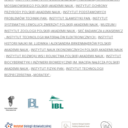
MOSSAKOWSKIEGO POLSKIEJ AKADEMII NAUK
;
INSTYTUT OCHRONY
PRZYRODY POLSKIEJ AKADEMII NAUK
;
INSTYTUT PODSTAWOWYCH
PROBLEMÓW TECHNIKI PAN
;
INSTYTUT SLAWISTYKI PAN
;
INSTYTUT
SYSTEMATYKI I EWOLUCJI ZWIERZĄT POLSKIEJ AKADEMII NAUK
;
MUZEUM I
INSTYTUT ZOOLOGII POLSKIEJ AKADEMII NAUK
;
SIEĆ BADAWCZA ŁUKASIEWICZ
- INSTYTUT TECHNOLOGII MATERIAŁÓW ELEKTRONICZNYCH
;
INSTYTUT
HISTORII NAUKI IM. LUDWIKA I ALEKSANDRA BIRKENMAJERÓW POLSKIEJ
AKADEMII NAUK
;
INSTYTUT NAUK EKONOMICZNYCH POLSKIEJ AKADEMII NAUK
;
INSTYTUT ROZWOJU WSI I ROLNICTWA POLSKIEJ AKADEMII NAUK
;
INSTYTUT
BIOCYBERNETYKI I INŻYNIERII BIOMEDYCZNEJ IM. MACIEJA NAŁĘCZA POLSKIEJ
AKADEMII NAUK
;
INSTYTUT FIZYKI PAN
;
INSTYTUT TECHNOLOGII
BEZPIECZEŃSTWA „MORATEX”
;