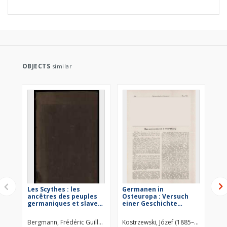
OBJECTS
similar
Les Scythes : les
Germanen in
Al
ancêtres des peuples
Osteuropa : Versuch
Ku
germaniques et slaves
einer Geschichte
Kr
: leur état social, moral,
Osteuropas von der
intellectuel et religieux
Anfängen bis zum
Bergmann, Frédéric Guillaume (1812–1887)
Kostrzewski, Józef (1885–1969)
Kos
: esquisse ethno-
Beginn des 13.