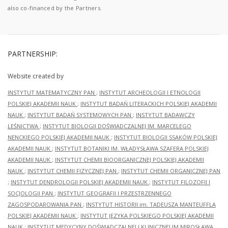
also co-financed by the Partners.
PARTNERSHIP:
Website created by
INSTYTUT MATEMATYCZNY PAN
;
INSTYTUT ARCHEOLOGII I ETNOLOGII
POLSKIEJ AKADEMII NAUK
;
INSTYTUT BADAŃ LITERACKICH POLSKIEJ AKADEMII
NAUK
;
INSTYTUT BADAŃ SYSTEMOWYCH PAN
;
INSTYTUT BADAWCZY
LEŚNICTWA
;
INSTYTUT BIOLOGII DOŚWIADCZALNEJ IM. MARCELEGO
NENCKIEGO POLSKIEJ AKADEMII NAUK
;
INSTYTUT BIOLOGII SSAKÓW POLSKIEJ
AKADEMII NAUK
;
INSTYTUT BOTANIKI IM. WŁADYSŁAWA SZAFERA POLSKIEJ
AKADEMII NAUK
;
INSTYTUT CHEMII BIOORGANICZNEJ POLSKIEJ AKADEMII
NAUK
;
INSTYTUT CHEMII FIZYCZNEJ PAN
;
INSTYTUT CHEMII ORGANICZNEJ PAN
;
INSTYTUT DENDROLOGII POLSKIEJ AKADEMII NAUK
;
INSTYTUT FILOZOFII I
SOCJOLOGII PAN
;
INSTYTUT GEOGRAFII I PRZESTRZENNEGO
ZAGOSPODAROWANIA PAN
;
INSTYTUT HISTORII im. TADEUSZA MANTEUFFLA
POLSKIEJ AKADEMII NAUK
;
INSTYTUT JĘZYKA POLSKIEGO POLSKIEJ AKADEMII
NAUK
;
INSTYTUT MEDYCYNY DOŚWIADCZALNEJ I KLINICZNEJ IM.MIROSŁAWA