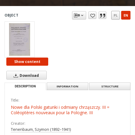
OBJECT
PL
EN
Show content
Download
DESCRIPTION
INFORMATION
STRUCTURE
Title:
Nowe dla Polski gatunki i odmiany chrząszczy. III =
Coléoptères nouveaux pour la Pologne. III
Creator:
Tenenbaum, Szymon (1892–1941)