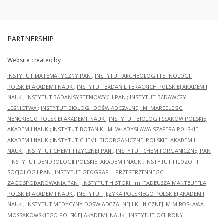
PARTNERSHIP:
Website created by
INSTYTUT MATEMATYCZNY PAN
;
INSTYTUT ARCHEOLOGII I ETNOLOGII
POLSKIEJ AKADEMII NAUK
;
INSTYTUT BADAŃ LITERACKICH POLSKIEJ AKADEMII
NAUK
;
INSTYTUT BADAŃ SYSTEMOWYCH PAN
;
INSTYTUT BADAWCZY
LEŚNICTWA
;
INSTYTUT BIOLOGII DOŚWIADCZALNEJ IM. MARCELEGO
NENCKIEGO POLSKIEJ AKADEMII NAUK
;
INSTYTUT BIOLOGII SSAKÓW POLSKIEJ
AKADEMII NAUK
;
INSTYTUT BOTANIKI IM. WŁADYSŁAWA SZAFERA POLSKIEJ
AKADEMII NAUK
;
INSTYTUT CHEMII BIOORGANICZNEJ POLSKIEJ AKADEMII
NAUK
;
INSTYTUT CHEMII FIZYCZNEJ PAN
;
INSTYTUT CHEMII ORGANICZNEJ PAN
;
INSTYTUT DENDROLOGII POLSKIEJ AKADEMII NAUK
;
INSTYTUT FILOZOFII I
SOCJOLOGII PAN
;
INSTYTUT GEOGRAFII I PRZESTRZENNEGO
ZAGOSPODAROWANIA PAN
;
INSTYTUT HISTORII im. TADEUSZA MANTEUFFLA
POLSKIEJ AKADEMII NAUK
;
INSTYTUT JĘZYKA POLSKIEGO POLSKIEJ AKADEMII
NAUK
;
INSTYTUT MEDYCYNY DOŚWIADCZALNEJ I KLINICZNEJ IM.MIROSŁAWA
MOSSAKOWSKIEGO POLSKIEJ AKADEMII NAUK
;
INSTYTUT OCHRONY