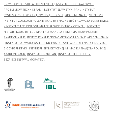
PRZYRODY POLSKIEJ AKADEMII NAUK
;
INSTYTUT PODSTAWOWYCH
PROBLEMÓW TECHNIKI PAN
;
INSTYTUT SLAWISTYKI PAN
;
INSTYTUT
SYSTEMATYKI I EWOLUCJI ZWIERZĄT POLSKIEJ AKADEMII NAUK
;
MUZEUM I
INSTYTUT ZOOLOGII POLSKIEJ AKADEMII NAUK
;
SIEĆ BADAWCZA ŁUKASIEWICZ
- INSTYTUT TECHNOLOGII MATERIAŁÓW ELEKTRONICZNYCH
;
INSTYTUT
HISTORII NAUKI IM. LUDWIKA I ALEKSANDRA BIRKENMAJERÓW POLSKIEJ
AKADEMII NAUK
;
INSTYTUT NAUK EKONOMICZNYCH POLSKIEJ AKADEMII NAUK
;
INSTYTUT ROZWOJU WSI I ROLNICTWA POLSKIEJ AKADEMII NAUK
;
INSTYTUT
BIOCYBERNETYKI I INŻYNIERII BIOMEDYCZNEJ IM. MACIEJA NAŁĘCZA POLSKIEJ
AKADEMII NAUK
;
INSTYTUT FIZYKI PAN
;
INSTYTUT TECHNOLOGII
BEZPIECZEŃSTWA „MORATEX”
;