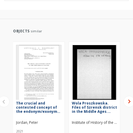
OBJECTS
similar
The crucial and
Wola Proszkowska.
Wie
contested concept of
Files of Szrensk district
dis
the endonym/exonym
in the Middle Ages.
Age
divide
Files of Historico-
Ge
Geographical
Di
Jordan, Peter
Institute of History of the Polish Ac
Ins
Dictionary of Masovia
in
in the Middle Ages
2021