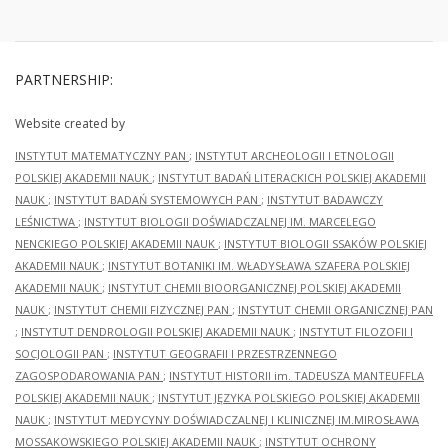
PARTNERSHIP:
Website created by
INSTYTUT MATEMATYCZNY PAN
;
INSTYTUT ARCHEOLOGII I ETNOLOGII
POLSKIEJ AKADEMII NAUK
;
INSTYTUT BADAŃ LITERACKICH POLSKIEJ AKADEMII
NAUK
;
INSTYTUT BADAŃ SYSTEMOWYCH PAN
;
INSTYTUT BADAWCZY
LEŚNICTWA
;
INSTYTUT BIOLOGII DOŚWIADCZALNEJ IM. MARCELEGO
NENCKIEGO POLSKIEJ AKADEMII NAUK
;
INSTYTUT BIOLOGII SSAKÓW POLSKIEJ
AKADEMII NAUK
;
INSTYTUT BOTANIKI IM. WŁADYSŁAWA SZAFERA POLSKIEJ
AKADEMII NAUK
;
INSTYTUT CHEMII BIOORGANICZNEJ POLSKIEJ AKADEMII
NAUK
;
INSTYTUT CHEMII FIZYCZNEJ PAN
;
INSTYTUT CHEMII ORGANICZNEJ PAN
;
INSTYTUT DENDROLOGII POLSKIEJ AKADEMII NAUK
;
INSTYTUT FILOZOFII I
SOCJOLOGII PAN
;
INSTYTUT GEOGRAFII I PRZESTRZENNEGO
ZAGOSPODAROWANIA PAN
;
INSTYTUT HISTORII im. TADEUSZA MANTEUFFLA
POLSKIEJ AKADEMII NAUK
;
INSTYTUT JĘZYKA POLSKIEGO POLSKIEJ AKADEMII
NAUK
;
INSTYTUT MEDYCYNY DOŚWIADCZALNEJ I KLINICZNEJ IM.MIROSŁAWA
MOSSAKOWSKIEGO POLSKIEJ AKADEMII NAUK
;
INSTYTUT OCHRONY