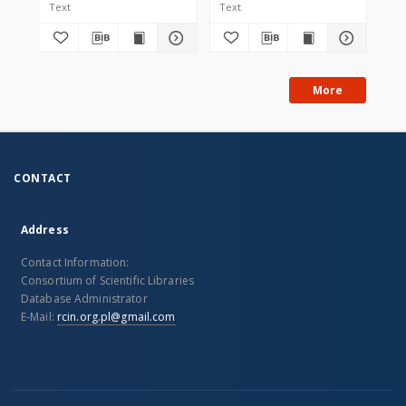
Text
Text
Tex
More
CONTACT
Address
Contact Information:
Consortium of Scientific Libraries
Database Administrator
E-Mail:
rcin.org.pl@gmail.com