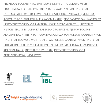
PRZYRODY POLSKIEJ AKADEMII NAUK
;
INSTYTUT PODSTAWOWYCH
PROBLEMÓW TECHNIKI PAN
;
INSTYTUT SLAWISTYKI PAN
;
INSTYTUT
SYSTEMATYKI I EWOLUCJI ZWIERZĄT POLSKIEJ AKADEMII NAUK
;
MUZEUM I
INSTYTUT ZOOLOGII POLSKIEJ AKADEMII NAUK
;
SIEĆ BADAWCZA ŁUKASIEWICZ
- INSTYTUT TECHNOLOGII MATERIAŁÓW ELEKTRONICZNYCH
;
INSTYTUT
HISTORII NAUKI IM. LUDWIKA I ALEKSANDRA BIRKENMAJERÓW POLSKIEJ
AKADEMII NAUK
;
INSTYTUT NAUK EKONOMICZNYCH POLSKIEJ AKADEMII NAUK
;
INSTYTUT ROZWOJU WSI I ROLNICTWA POLSKIEJ AKADEMII NAUK
;
INSTYTUT
BIOCYBERNETYKI I INŻYNIERII BIOMEDYCZNEJ IM. MACIEJA NAŁĘCZA POLSKIEJ
AKADEMII NAUK
;
INSTYTUT FIZYKI PAN
;
INSTYTUT TECHNOLOGII
BEZPIECZEŃSTWA „MORATEX”
;