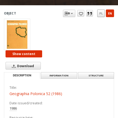
OBJECT
PL
EN
Show content
Download
DESCRIPTION
INFORMATION
STRUCTURE
Title:
Geographia Polonica 52 (1986)
Date issued/created:
1986
Resource type: