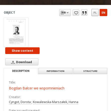
OBJECT
PL
EN
Show content
Download
DESCRIPTION
INFORMATION
STRUCTURE
Title:
Bogdan Balcer we wspomnieniach
Creator:
Cyngot, Dorota
;
Kowalewska-Marszałek, Hanna
Date issued/created: