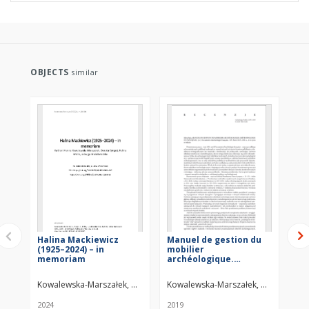
OBJECTS
similar
Halina Mackiewicz
Manuel de gestion du
Bib
(1925–2024) – in
mobilier
Pr
memoriam
archéologique.
Bo
Méthodologie et
pratiques, Silvia Païn,
Kowalewska-Marszałek, Hanna
Cyngot, Dorota
Kowalewska-Marszałek, Hanna
Królik, Halina
Mościb
Ko
[w:] Documents
d’archéologie
2024
2019
201
française, 109, Paris