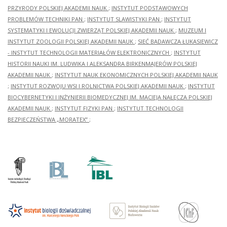
PRZYRODY POLSKIEJ AKADEMII NAUK
;
INSTYTUT PODSTAWOWYCH
PROBLEMÓW TECHNIKI PAN
;
INSTYTUT SLAWISTYKI PAN
;
INSTYTUT
SYSTEMATYKI I EWOLUCJI ZWIERZĄT POLSKIEJ AKADEMII NAUK
;
MUZEUM I
INSTYTUT ZOOLOGII POLSKIEJ AKADEMII NAUK
;
SIEĆ BADAWCZA ŁUKASIEWICZ
- INSTYTUT TECHNOLOGII MATERIAŁÓW ELEKTRONICZNYCH
;
INSTYTUT
HISTORII NAUKI IM. LUDWIKA I ALEKSANDRA BIRKENMAJERÓW POLSKIEJ
AKADEMII NAUK
;
INSTYTUT NAUK EKONOMICZNYCH POLSKIEJ AKADEMII NAUK
;
INSTYTUT ROZWOJU WSI I ROLNICTWA POLSKIEJ AKADEMII NAUK
;
INSTYTUT
BIOCYBERNETYKI I INŻYNIERII BIOMEDYCZNEJ IM. MACIEJA NAŁĘCZA POLSKIEJ
AKADEMII NAUK
;
INSTYTUT FIZYKI PAN
;
INSTYTUT TECHNOLOGII
BEZPIECZEŃSTWA „MORATEX”
;