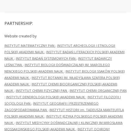
PARTNERSHIP:
Website created by
INSTYTUT MATEMATYCZNY PAN
;
INSTYTUT ARCHEOLOGII I ETNOLOGII
POLSKIEJ AKADEMII NAUK
;
INSTYTUT BADAŃ LITERACKICH POLSKIEJ AKADEMII
NAUK
;
INSTYTUT BADAŃ SYSTEMOWYCH PAN
;
INSTYTUT BADAWCZY
LEŚNICTWA
;
INSTYTUT BIOLOGII DOŚWIADCZALNEJ IM. MARCELEGO
NENCKIEGO POLSKIEJ AKADEMII NAUK
;
INSTYTUT BIOLOGII SSAKÓW POLSKIEJ
AKADEMII NAUK
;
INSTYTUT BOTANIKI IM. WŁADYSŁAWA SZAFERA POLSKIEJ
AKADEMII NAUK
;
INSTYTUT CHEMII BIOORGANICZNEJ POLSKIEJ AKADEMII
NAUK
;
INSTYTUT CHEMII FIZYCZNEJ PAN
;
INSTYTUT CHEMII ORGANICZNEJ PAN
;
INSTYTUT DENDROLOGII POLSKIEJ AKADEMII NAUK
;
INSTYTUT FILOZOFII I
SOCJOLOGII PAN
;
INSTYTUT GEOGRAFII I PRZESTRZENNEGO
ZAGOSPODAROWANIA PAN
;
INSTYTUT HISTORII im. TADEUSZA MANTEUFFLA
POLSKIEJ AKADEMII NAUK
;
INSTYTUT JĘZYKA POLSKIEGO POLSKIEJ AKADEMII
NAUK
;
INSTYTUT MEDYCYNY DOŚWIADCZALNEJ I KLINICZNEJ IM.MIROSŁAWA
MOSSAKOWSKIEGO POLSKIEJ AKADEMII NAUK
;
INSTYTUT OCHRONY