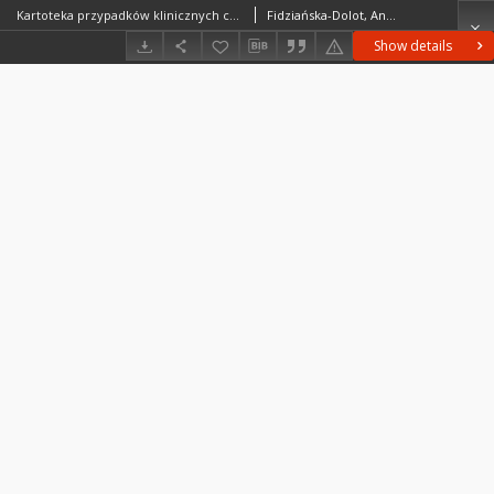
Kartoteka przypadków klinicznych chorób nerwowo-mięśniowych (2014) - opis nr 30/14
Fidziańska-Dolot, Anna (1930–2015)
Show details