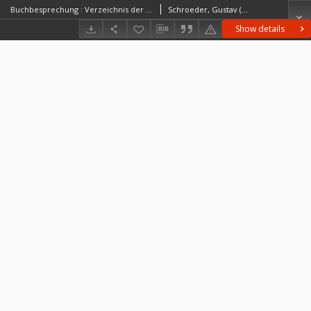
Buchbesprechung : Verzeichnis der im Regierungsbezirk Köslin aufgefundenen Käfer von Albert Lüllwitz
Schroeder, Gustav (1854–1931)
Show details