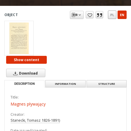
OBJECT
PL
EN
Show content
Download
DESCRIPTION
INFORMATION
STRUCTURE
Title:
Magnes pływający
Creator:
Stanecki, Tomasz 1826-1891)
Date issued/created: