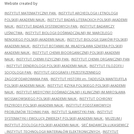
Website created by
INSTYTUT MATEMATYCZNY PAN
;
INSTYTUT ARCHEOLOGII I ETNOLOGII
POLSKIEJ AKADEMII NAUK
;
INSTYTUT BADAŃ LITERACKICH POLSKIEJ AKADEMII
NAUK
;
INSTYTUT BADAŃ SYSTEMOWYCH PAN
;
INSTYTUT BADAWCZY
LEŚNICTWA
;
INSTYTUT BIOLOGII DOŚWIADCZALNEJ IM. MARCELEGO
NENCKIEGO POLSKIEJ AKADEMII NAUK
;
INSTYTUT BIOLOGII SSAKÓW POLSKIEJ
AKADEMII NAUK
;
INSTYTUT BOTANIKI IM. WŁADYSŁAWA SZAFERA POLSKIEJ
AKADEMII NAUK
;
INSTYTUT CHEMII BIOORGANICZNEJ POLSKIEJ AKADEMII
NAUK
;
INSTYTUT CHEMII FIZYCZNEJ PAN
;
INSTYTUT CHEMII ORGANICZNEJ PAN
;
INSTYTUT DENDROLOGII POLSKIEJ AKADEMII NAUK
;
INSTYTUT FILOZOFII I
SOCJOLOGII PAN
;
INSTYTUT GEOGRAFII I PRZESTRZENNEGO
ZAGOSPODAROWANIA PAN
;
INSTYTUT HISTORII im. TADEUSZA MANTEUFFLA
POLSKIEJ AKADEMII NAUK
;
INSTYTUT JĘZYKA POLSKIEGO POLSKIEJ AKADEMII
NAUK
;
INSTYTUT MEDYCYNY DOŚWIADCZALNEJ I KLINICZNEJ IM.MIROSŁAWA
MOSSAKOWSKIEGO POLSKIEJ AKADEMII NAUK
;
INSTYTUT OCHRONY
PRZYRODY POLSKIEJ AKADEMII NAUK
;
INSTYTUT PODSTAWOWYCH
PROBLEMÓW TECHNIKI PAN
;
INSTYTUT SLAWISTYKI PAN
;
INSTYTUT
SYSTEMATYKI I EWOLUCJI ZWIERZĄT POLSKIEJ AKADEMII NAUK
;
MUZEUM I
INSTYTUT ZOOLOGII POLSKIEJ AKADEMII NAUK
;
SIEĆ BADAWCZA ŁUKASIEWICZ
- INSTYTUT TECHNOLOGII MATERIAŁÓW ELEKTRONICZNYCH
;
INSTYTUT